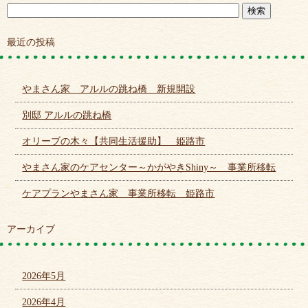
最近の投稿
やまさん家 アルルの跳ね橋 新規開設
別邸 アルルの跳ね橋
オリーブの木々【共同生活援助】 姫路市
やまさん家のケアセンター～かがやきShiny～ 事業所移転
ケアプランやまさん家 事業所移転 姫路市
アーカイブ
2026年5月
2026年4月