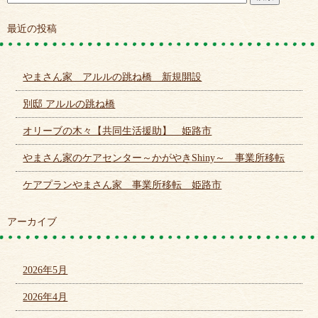
最近の投稿
やまさん家 アルルの跳ね橋 新規開設
別邸 アルルの跳ね橋
オリーブの木々【共同生活援助】 姫路市
やまさん家のケアセンター～かがやきShiny～ 事業所移転
ケアプランやまさん家 事業所移転 姫路市
アーカイブ
2026年5月
2026年4月